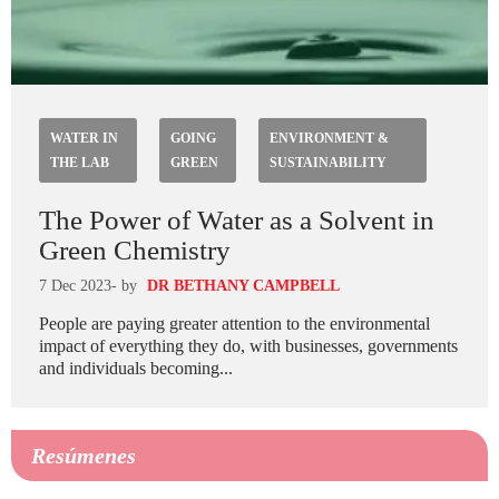
WATER IN
GOING
ENVIRONMENT &
THE LAB
GREEN
SUSTAINABILITY
The Power of Water as a Solvent in
Green Chemistry
7 Dec 2023
- by
DR BETHANY CAMPBELL
People are paying greater attention to the environmental
impact of everything they do, with businesses, governments
and individuals becoming...
Resúmenes