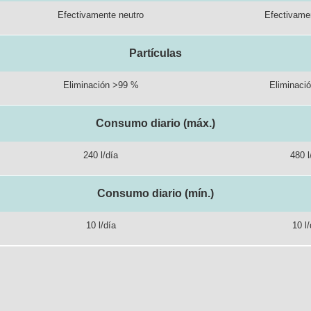
Efectivamente neutro
Efectivame
Partículas
Eliminación >99 %
Eliminaci
Consumo diario (máx.)
240 l/día
480 l
Consumo diario (mín.)
10 l/día
10 l/