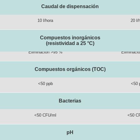
Caudal de dispensación
10 l/hora
20 l/
Compuestos inorgánicos
(resistividad a 25 °C)
Eliminación >95 %
Eliminaci
Compuestos orgánicos (TOC)
<50 ppb
<50 
Bacterias
<50 CFU/ml
<50 C
pH