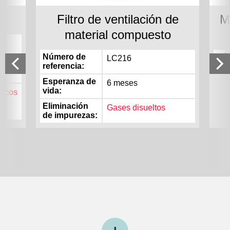
Filtro de ventilación de
M
material compuesto
Número de
Nú
LC216
referencia
ref
Esperanza de
6 meses
vida
nicos
Eliminación
Gases disueltos
de impurezas