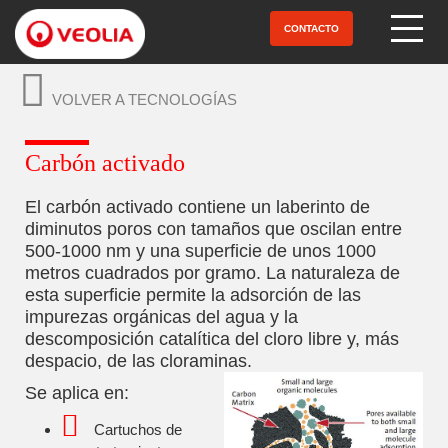
Pasar
al
CONTACTO
Open Menu
contenido
principal
VOLVER A TECNOLOGÍAS
Carbón activado
El carbón activado contiene un laberinto de
diminutos poros con tamaños que oscilan entre
500-1000 nm y una superficie de unos 1000
metros cuadrados por gramo. La naturaleza de
esta superficie permite la adsorción de las
impurezas orgánicas del agua y la
descomposición catalítica del cloro libre y, más
despacio, de las cloraminas.
Se aplica en:
Cartuchos de