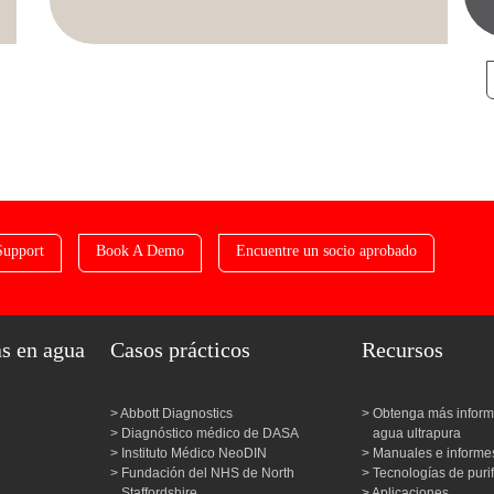
Support
Book A Demo
Encuentre un socio aprobado
as en agua
Casos prácticos
Recursos
Abbott Diagnostics
Obtenga más inform
Diagnóstico médico de DASA
agua ultrapura
Instituto Médico NeoDIN
Manuales e informes
Fundación del NHS de North
Tecnologías de puri
Staffordshire
Aplicaciones