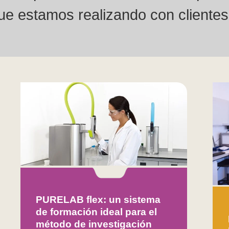
que estamos realizando con cliente
PURELAB flex: un sistema
de formación ideal para el
método de investigación