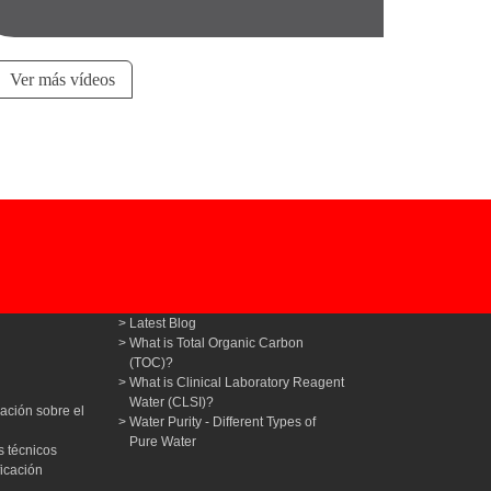
Ver más vídeos
Latest Blog
What is Total Organic Carbon
(TOC)?
What is Clinical Laboratory Reagent
Water (CLSI)?
ación sobre el
Water Purity - Different Types of
Pure Water
 técnicos
ficación