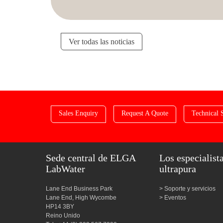
Ver todas las noticias
Sales Enquiry
Request A Quote
Technical 
Sede central de ELGA
Los especialist
LabWater
ultrapura
Lane End Business Park
Soporte y servicios
Lane End, High Wycombe
Eventos
HP14 3BY
Reino Unido