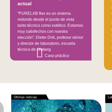
actual
“PURELAB flex es un sistema
redondo desde el punto de vista
tanto técnico como estético. Estamos
muy satisfechos con nuestra
elección”. Dieter Dirk, profesor sénior
y director de laboratorio, escuela
técnica de Olsberg
Caso práctico