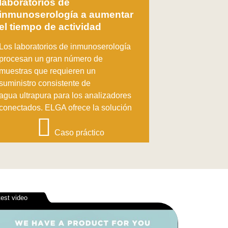
laboratorios de
inmunoserología a aumentar
el tiempo de actividad
Los laboratorios de inmunoserología
procesan un gran número de
muestras que requieren un
suministro consistente de
agua ultrapura para los analizadores
conectados. ELGA ofrece la solución
Caso práctico