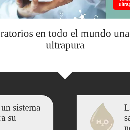
ultra
ratorios en todo el mundo una 
ultrapura
 un sistema
L
ra su
s
n