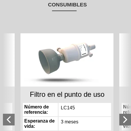
CONSUMIBLES
Filtro en el punto de uso
Número de
Nú
LC145
referencia
ref
Esperanza de
Esp
3 meses
vida
vid