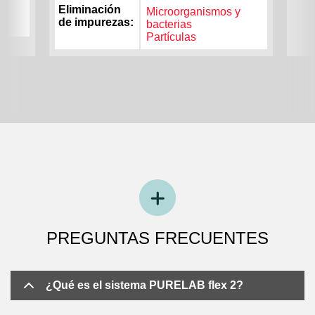
Eliminación
y
Microorganismos y
de impurezas
bacterias
Partículas
PREGUNTAS FRECUENTES
¿Qué es el sistema PURELAB flex 2?