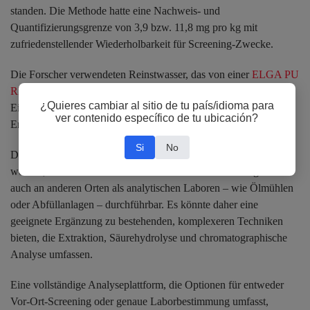
standen. Die Methode hatte eine Nachweis- und
Quantifizierungsgrenze von 3,9 bzw. 11,8 mg pro kg mit
zufriedenstellender Wiederholbarkeit für Screening-Zwecke.
Die Forscher verwendeten Reinstwasser, das von einer
ELGA PU
RELAB-Reinstwasseranlage
erzeugt wurde, um das Risiko des
¿Quieres cambiar al sitio de tu país/idioma para
Einbringens von Verunreinigungen zu minimieren, die ihre
ver contenido específico de tu ubicación?
Ergebnisse beeinträchtigen könnten.
Si
No
Da nur ungiftige Reagenzien und einfache Geräte benötigt
werden, ist die NADES-UV-Methode sowohl erschwinglich als
auch an anderen Orten als analytischen Laboren – wie Ölmühlen
oder Abfüllanlagen – durchführbar. Es könnte daher eine
geeignete Ergänzung zu bestehenden, komplexeren Techniken
bieten, die Extraktion, Säurehydrolyse und chromatographische
Analyse umfassen.
Eine vollständige Analyseplattform, die Optionen für entweder
Vor-Ort-Screening oder genaue Laborbestimmung umfasst,