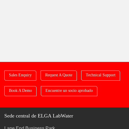
Sales Enquiry
Request A Quote
Technical Support
Book A Demo
Encuentre un socio aprobado
Sede central de ELGA LabWater
Lane End Business Park