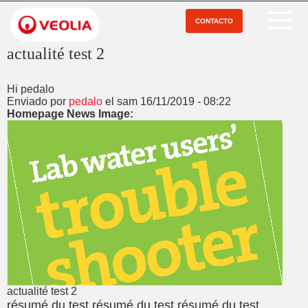
Pasar
al
CONTACTO
Open Menu
contenido
principal
actualité test 2
Hi pedalo
Enviado por
pedalo
el
sam 16/11/2019 - 08:22
Homepage News Image
actualité test 2
résumé du test résumé du test résumé du test