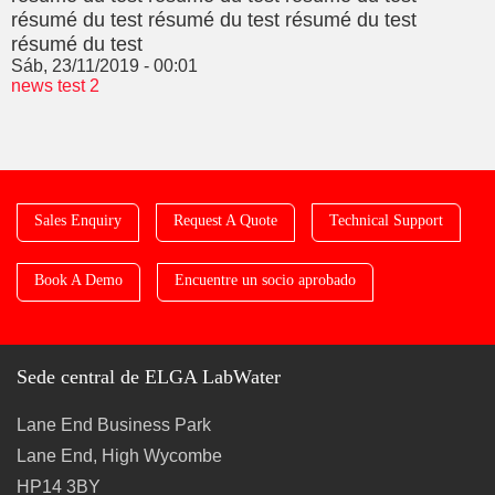
résumé du test résumé du test résumé du test
résumé du test
Sáb, 23/11/2019 - 00:01
news test 2
Sales Enquiry
Request A Quote
Technical Support
Book A Demo
Encuentre un socio aprobado
Sede central de ELGA LabWater
Lane End Business Park
Lane End, High Wycombe
HP14 3BY